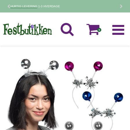
30 DAGES
FORTRYDELSESRET
0