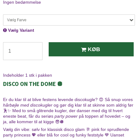
Ingen bedømmelse
Vælg Farve
Vælg Variant
KØB
Indeholder 1 stk i pakken
C
DISCO ON THE DOME 🪩
h
a
t
Er du klar til at blive festens levende discokugle? 😍 Så snup vores
G
hårbøjle med discokugler
og gør dig klar til at skinne som aldrig før
P
🕺✨ Med to små glitrende kugler, der danser med dig til hvert
T
eneste beat, får du seriøs
party power
på toppen af hovedet – og
s
ja, alle kommer til at kigge 😎🪩
a
g
Vælg din vibe: sølv for klassisk disco glam 🥂 pink for sprudlende
d
party princess 💖 eller blå for cool og funky feststyle 💙 Uanset
e