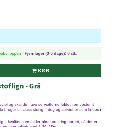
 webshoppen
-
Fjernlager (3-5 dage):
0 stk.
KØB
stoflign - Grå
iel og skal du have servietterne foldet i en bestemt
du bruger Linclass stoflign. dug og servietter som findes i
flign. kvalitet som falder blødt omkring bordet, så der er
cm og som rulledug på 1,20x25m