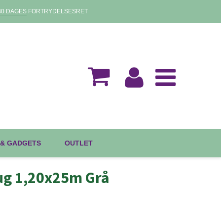
30 DAGES
FORTRYDELSESRET
 & GADGETS
OUTLET
dug 1,20x25m Grå