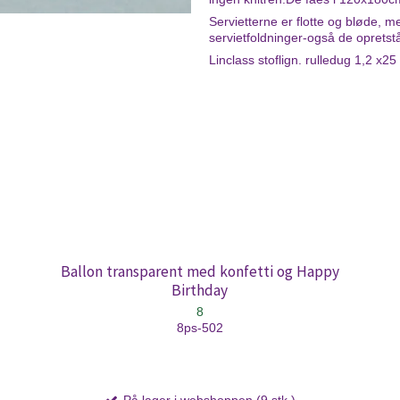
Servietterne er flotte og bløde, me
servietfoldninger-også de oprets
Linclass stoflign. rulledug 1,2 x25 
Ballon transparent med konfetti og Happy
Birthday
8
8ps-502
På lager i webshoppen (9 stk.)