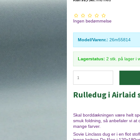
Ingen bedømmelse
Model/Varenr.:
26m55814
Lagerstatus:
2
stk.
på lager i
Rulledug i Airlaid 
Skal borddækningen være helt spec
smuk foldning, så anbefaler vi at 
mange farver.
Sovie Linclass dug er i en flot sto
ingen knitren.De fåes i 120x180