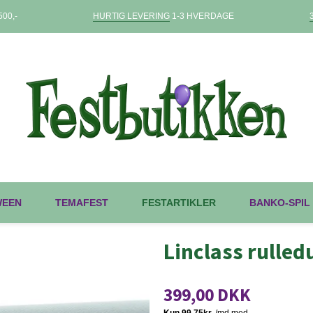
00,-
HURTIG LEVERING
1-3 HVERDAGE
WEEN
TEMAFEST
FESTARTIKLER
BANKO-SPIL
Linclass rulle
399,00 DKK