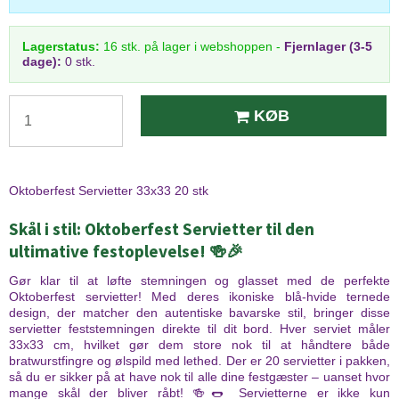
Lagerstatus:
16
stk.
på lager i webshoppen
-
Fjernlager (3-5
dage):
0 stk.
KØB
Oktoberfest Servietter 33x33 20 stk
Skål i stil: Oktoberfest Servietter til den
ultimative festoplevelse! 🍻🎉
Gør klar til at løfte stemningen og glasset med de perfekte
Oktoberfest servietter! Med deres ikoniske blå-hvide ternede
design, der matcher den autentiske bavarske stil, bringer disse
servietter feststemningen direkte til dit bord. Hver serviet måler
33x33 cm, hvilket gør dem store nok til at håndtere både
bratwurstfingre og ølspild med lethed. Der er 20 servietter i pakken,
så du er sikker på at have nok til alle dine festgæster – uanset hvor
mange skål der bliver råbt! 🍻🌭 Servietterne er ikke kun