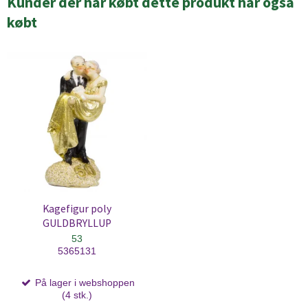
Kunder der har købt dette produkt har også
købt
Kagefigur poly
GULDBRYLLUP
53
5365131
På lager i webshoppen
(4 stk.)