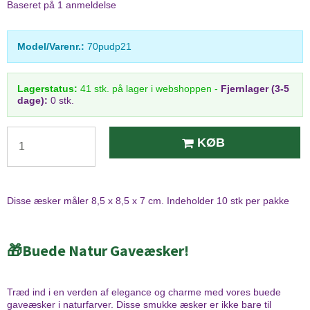
Baseret på
1
anmeldelse
Model/Varenr.:
70pudp21
Lagerstatus:
41
stk.
på lager i webshoppen
-
Fjernlager (3-5
dage):
0 stk.
KØB
Disse æsker måler 8,5 x 8,5 x 7 cm. Indeholder 10 stk per pakke
🎁Buede Natur Gaveæsker!
Træd ind i en verden af elegance og charme med vores buede
gaveæsker i naturfarver. Disse smukke æsker er ikke bare til