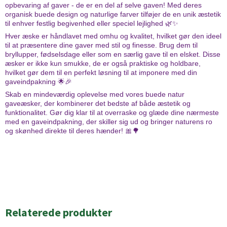
opbevaring af gaver - de er en del af selve gaven! Med deres
organisk buede design og naturlige farver tilføjer de en unik æstetik
til enhver festlig begivenhed eller speciel lejlighed 🌿✨
Hver æske er håndlavet med omhu og kvalitet, hvilket gør den ideel
til at præsentere dine gaver med stil og finesse. Brug dem til
bryllupper, fødselsdage eller som en særlig gave til en elsket. Disse
æsker er ikke kun smukke, de er også praktiske og holdbare,
hvilket gør dem til en perfekt løsning til at imponere med din
gaveindpakning 🌟🎉
Skab en mindeværdig oplevelse med vores buede natur
gaveæsker, der kombinerer det bedste af både æstetik og
funktionalitet. Gør dig klar til at overraske og glæde dine nærmeste
med en gaveindpakning, der skiller sig ud og bringer naturens ro
og skønhed direkte til deres hænder! 🎀🌳
Relaterede produkter