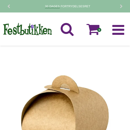
30 DAGES
FORTRYDELSESRET
0