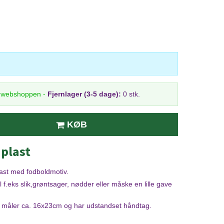
i webshoppen
-
Fjernlager (3-5 dage):
0 stk.
KØB
 plast
last med fodboldmotiv.
il f.eks slik,grøntsager, nødder eller måske en lille gave
om måler ca. 16x23cm og har udstandset håndtag.