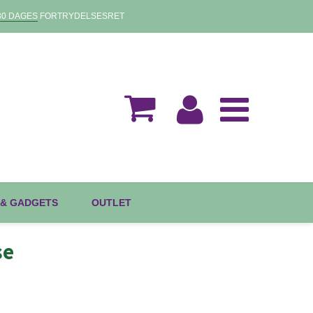
30 DAGES
FORTRYDELSESRET
 & GADGETS
OUTLET
se