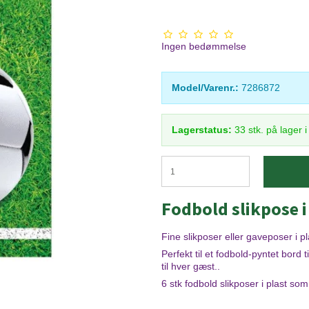
Ingen bedømmelse
Model/Varenr.:
7286872
Lagerstatus:
33
stk.
på lager 
Fodbold slikpose i
Fine slikposer eller gaveposer i p
Perfekt til et fodbold-pyntet bord t
til hver gæst..
6 stk fodbold slikposer i plast s