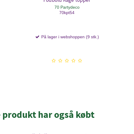
Fodbold Kage topper
70 Partydeco
70kpt54
På lager i webshoppen (9 stk.)
e produkt har også købt