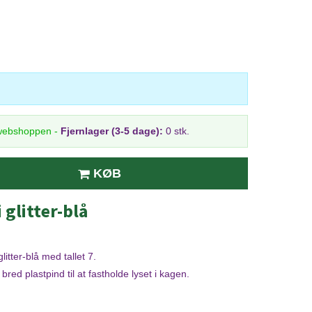
 webshoppen
-
Fjernlager (3-5 dage):
0 stk.
KØB
 glitter-blå
litter-blå med tallet 7.
red plastpind til at fastholde lyset i kagen.