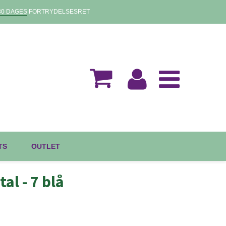
30 DAGES
FORTRYDELSESRET
TS
OUTLET
tal - 7 blå