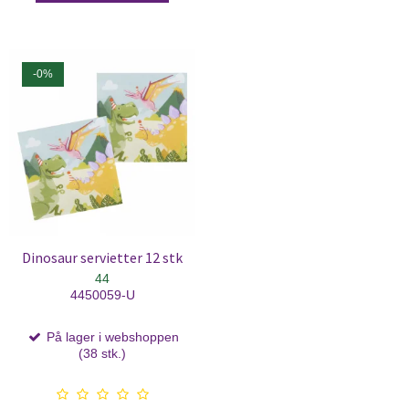
-0%
Dinosaur servietter 12 stk
44
4450059-U
På lager i webshoppen
(38 stk.)