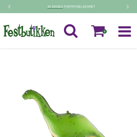
30 DAGES
FORTRYDELSESRET
0