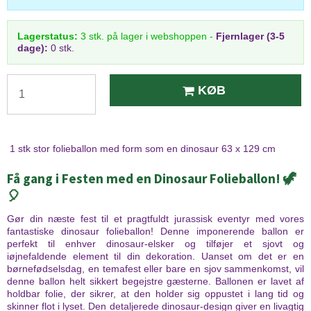
Lagerstatus:
3
stk.
på lager i webshoppen
-
Fjernlager (3-5
dage):
0 stk.
KØB
1 stk stor folieballon med form som en dinosaur 63 x 129 cm
Få gang i Festen med en Dinosaur Folieballon! 🦖
🎈
Gør din næste fest til et pragtfuldt jurassisk eventyr med vores
fantastiske dinosaur folieballon! Denne imponerende ballon er
perfekt til enhver dinosaur-elsker og tilføjer et sjovt og
iøjnefaldende element til din dekoration. Uanset om det er en
børnefødselsdag, en temafest eller bare en sjov sammenkomst, vil
denne ballon helt sikkert begejstre gæsterne. Ballonen er lavet af
holdbar folie, der sikrer, at den holder sig oppustet i lang tid og
skinner flot i lyset. Den detaljerede dinosaur-design giver en livagtig