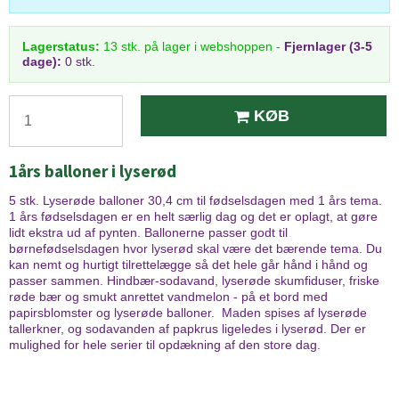
Lagerstatus:
13
stk.
på lager i webshoppen
-
Fjernlager (3-5
dage):
0 stk.
KØB
1års balloner i lyserød
5 stk. Lyserøde balloner 30,4 cm til fødselsdagen med 1 års tema.
1 års fødselsdagen er en helt særlig dag og det er oplagt, at gøre
lidt ekstra ud af pynten. Ballonerne passer godt til
børnefødselsdagen hvor lyserød skal være det bærende tema. Du
kan nemt og hurtigt tilrettelægge så det hele går hånd i hånd og
passer sammen. Hindbær-sodavand, lyserøde skumfiduser, friske
røde bær og smukt anrettet vandmelon - på et bord med
papirsblomster og lyserøde balloner. Maden spises af lyserøde
tallerkner, og sodavanden af papkrus ligeledes i lyserød. Der er
mulighed for hele serier til opdækning af den store dag.