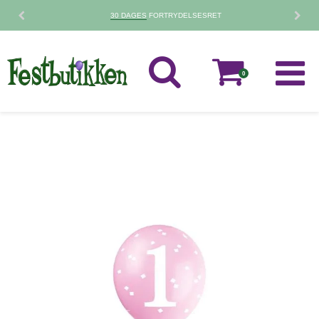
30 DAGES
FORTRYDELSESRET
0