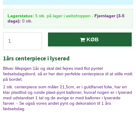
Lagerstatus:
5
stk.
på lager i webshoppen
-
Fjernlager (3-5
dage):
0 stk.
KØB
1års centerpiece i lyserød
Bliver lillepigen 1år og skal det fejres med flot pyntet
fødselsdagsbord, så er her den perfekte centerpiece til at stille midt
på bordet.
1 stk. centerpiece som måler 21,5cm, er i guldfarvet folie, har en
klar plastfod og runde plast-pynt balloner, hvoraf nogen er i lyserød
med udstandset 1 tal og de øvrige er med balloner i lyserøde
farver. - Se også vores andet pynt og dekoration til 1 års
fødselsdag.