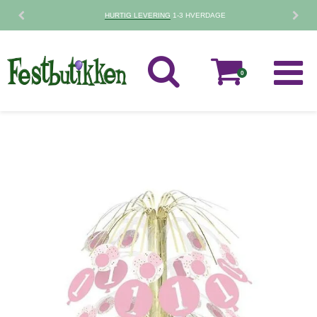
30 DAGES
FORTRYDELSESRET
0