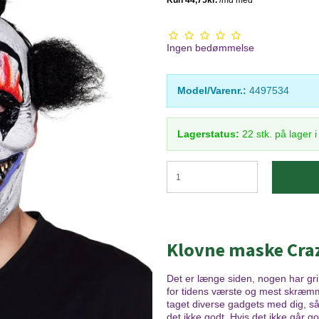
Ingen bedømmelse
Model/Varenr.:
4497534
Lagerstatus:
22
stk.
på lager 
Klovne maske Cra
Det er længe siden, nogen har gri
for tidens værste og mest skræmmen
taget diverse gadgets med dig, så a
det ikke godt. Hvis det ikke går go