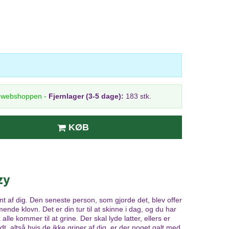
i webshoppen
-
Fjernlager (3-5 dage):
183 stk.
KØB
zy
nt af dig. Den seneste person, som gjorde det, blev offer
de klovn. Det er din tur til at skinne i dag, og du har
lle kommer til at grine. Der skal lyde latter, ellers er
dt, altså hvis de ikke griner af dig, er der noget galt med