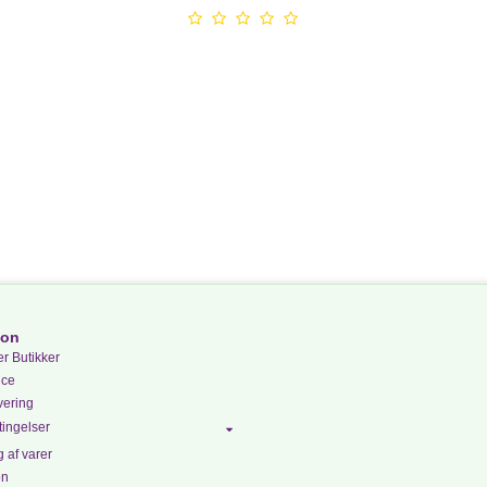
ion
r Butikker
ice
vering
ingelser
 af varer
on