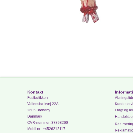
Kontakt
Informat
Festbutikken
Åbningstide
Vallensbækvej 22A
Kundeserv
2605 Brøndby
Fragt og le
Danmark
Handelsbet
CVR-nummer
:
37898260
Returnering
Mobil nr.
:
+4526212117
Reklamati