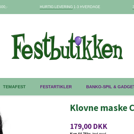
00,-
HURTIG LEVERING
1-3 HVERDAGE
TEMAFEST
FESTARTIKLER
BANKO-SPIL & GADGE
Klovne maske 
179,00 DKK