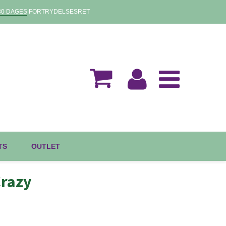
30 DAGES
FORTRYDELSESRET
TS
OUTLET
Crazy