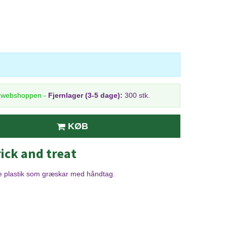
i webshoppen
-
Fjernlager (3-5 dage):
300 stk.
KØB
ick and treat
ge plastik som græskar med håndtag.