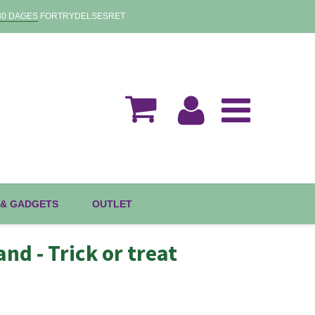
30 DAGES
FORTRYDELSESRET
 & GADGETS
OUTLET
nd - Trick or treat