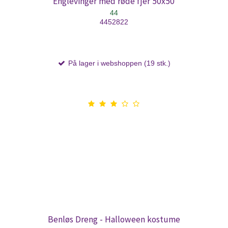
Englevinger med røde fjer 50x50
44
4452822
På lager i webshoppen (19 stk.)
Benløs Dreng - Halloween kostume