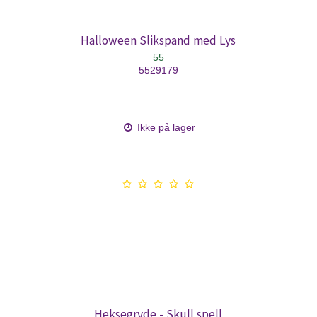
Halloween Slikspand med Lys
55
5529179
Ikke på lager
Heksegryde - Skull spell