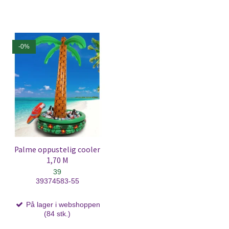
-0%
Palme oppustelig cooler
1,70 M
39
39374583-55
På lager i webshoppen
(84 stk.)