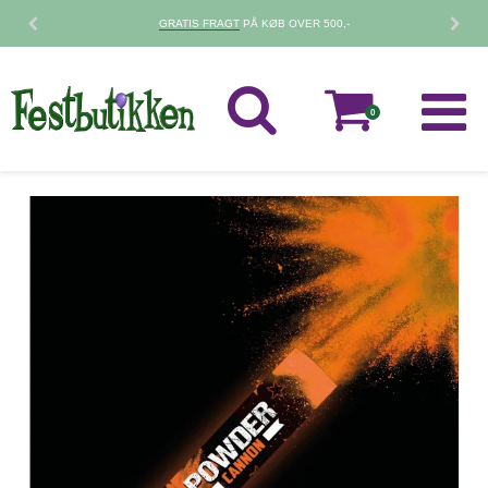
GRATIS FRAGT
PÅ KØB OVER 500,-
0