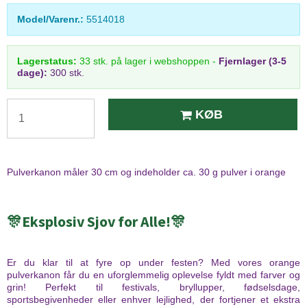
Model/Varenr.:
5514018
Lagerstatus:
33
stk.
på lager i webshoppen
-
Fjernlager (3-5
dage):
300 stk.
KØB
Pulverkanon måler 30 cm og indeholder ca. 30 g pulver i orange
🎊Eksplosiv Sjov for Alle!🎊
Er du klar til at fyre op under festen? Med vores orange
pulverkanon får du en uforglemmelig oplevelse fyldt med farver og
grin! Perfekt til festivals, bryllupper, fødselsdage,
sportsbegivenheder eller enhver lejlighed, der fortjener et ekstra