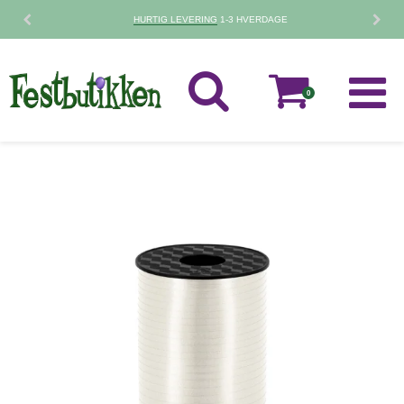
HURTIG LEVERING
1-3 HVERDAGE
0