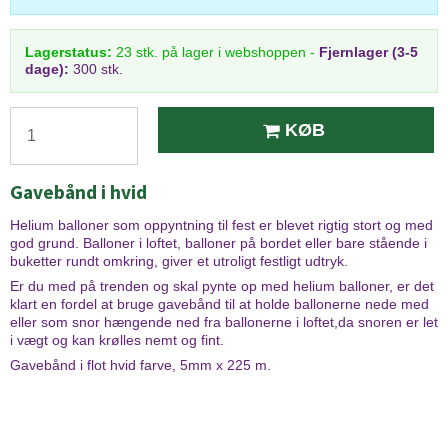
Lagerstatus:
23
stk.
på lager i webshoppen
-
Fjernlager (3-5
dage):
300 stk.
KØB
Gavebånd i hvid
Helium balloner som oppyntning til fest er blevet rigtig stort og med
god grund. Balloner i loftet, balloner på bordet eller bare stående i
buketter rundt omkring, giver et utroligt festligt udtryk.
Er du med på trenden og skal pynte op med helium balloner, er det
klart en fordel at bruge gavebånd til at holde ballonerne nede med
eller som snor hængende ned fra ballonerne i loftet,da snoren er let
i vægt og kan krølles nemt og fint.
Gavebånd i flot hvid farve, 5mm x 225 m.