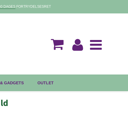
30 DAGES
FORTRYDELSESRET
 & GADGETS
OUTLET
uld