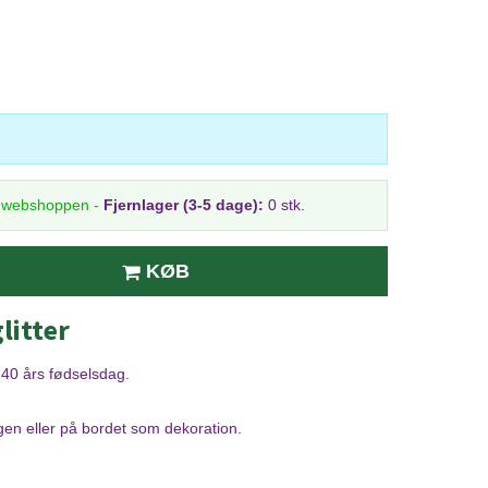
i webshoppen
-
Fjernlager (3-5 dage):
0 stk.
KØB
litter
re 40 års fødselsdag.
gen eller på bordet som dekoration.