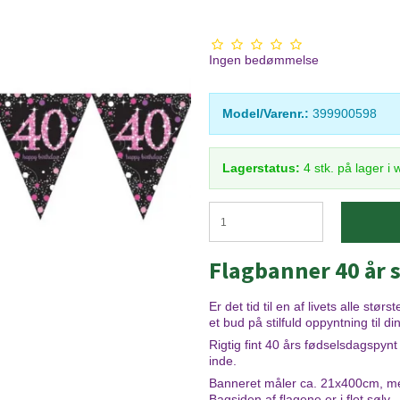
Ingen bedømmelse
Model/Varenr.:
399900598
Lagerstatus:
4
stk.
på lager i
Flagbanner 40 år 
Er det tid til en af livets alle stø
et bud på stilfuld oppyntning til di
Rigtig fint 40 års fødselsdagspy
inde.
Banneret måler ca. 21x400cm, med 1
Bagsiden af flagene er i flot sølv,