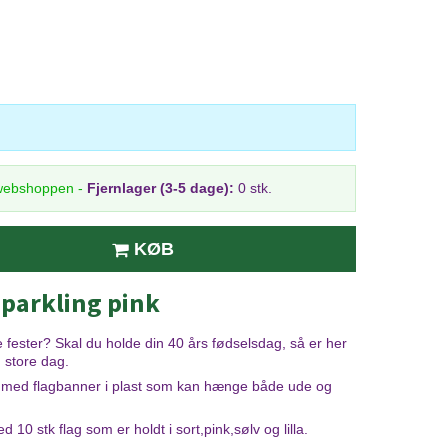
 webshoppen
-
Fjernlager (3-5 dage):
0 stk.
KØB
sparkling pink
rste fester? Skal du holde din 40 års fødselsdag, så er her
n store dag.
nt med flagbanner i plast som kan hænge både ude og
0 stk flag som er holdt i sort,pink,sølv og lilla.