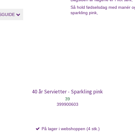
Så hold fødselsdag med manér og 
sparkling pink,
SGUIDE
40 år Servietter - Sparkling pink
39
399900603
På lager i webshoppen (4 stk.)