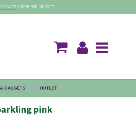
30 DAGES
FORTRYDELSESRET
 & GADGETS
OUTLET
parkling pink