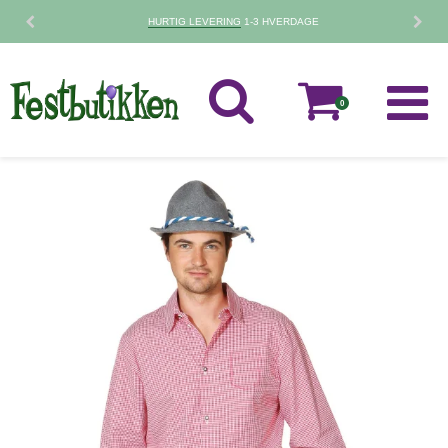
HURTIG LEVERING
1-3 HVERDAGE
0