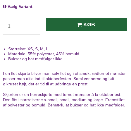
Vælg Variant
KØB
Størrelse: XS, S, M, L
Materiale: 55% polyester, 45% bomuld
Bukser og hat medfølger ikke
I en flot skjorte bliver man selv flot og i et smukt rødternet mønster
passer man altid ind til oktoberfesten. Saml vennerne og løft
ølkruset højt, det er tid til at udbringe en prost!
Skjorten er en herreskjorte med ternet mønster á la oktoberfest.
Den fås i størrelserne x-small, small, medium og large. Fremstillet
af polyester og bomuld. Bemærk, at bukser og hat ikke medfølger.