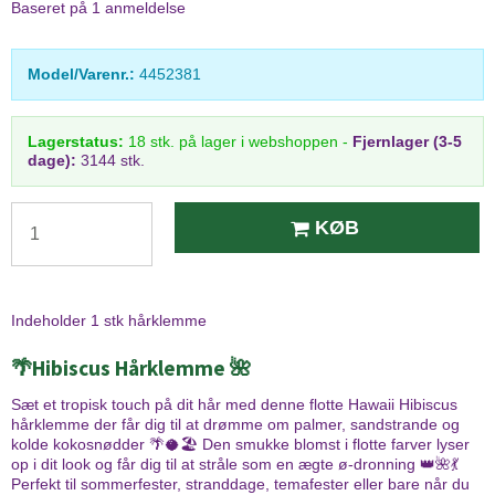
Baseret på
1
anmeldelse
Model/Varenr.:
4452381
Lagerstatus:
18
stk.
på lager i webshoppen
-
Fjernlager (3-5
dage):
3144 stk.
KØB
Indeholder 1 stk hårklemme
🌴
Hibiscus Hårklemme 🌺
Sæt et tropisk touch på dit hår med denne flotte Hawaii Hibiscus
hårklemme der får dig til at drømme om palmer, sandstrande og
kolde kokosnødder 🌴🥥🏖️ Den smukke blomst i flotte farver lyser
op i dit look og får dig til at stråle som en ægte ø-dronning 👑🌺💃
Perfekt til sommerfester, stranddage, temafester eller bare når du