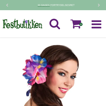
30 DAGES
FORTRYDELSESRET
0