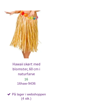
Hawaii skørt med
blomster, 60 cm i
naturfarve
16
16haw-9436
På lager i webshoppen
(4 stk.)