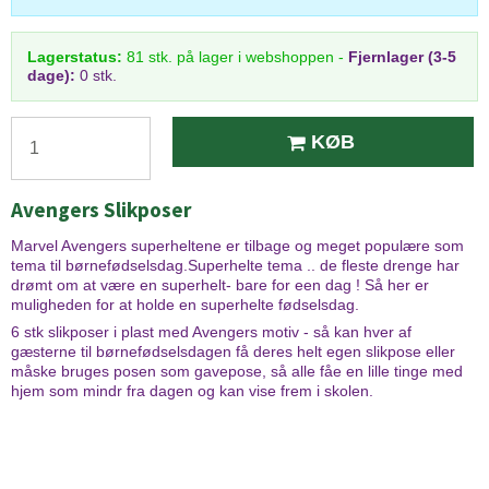
Lagerstatus:
81
stk.
på lager i webshoppen
-
Fjernlager (3-5
dage):
0 stk.
KØB
Avengers Slikposer
Marvel Avengers superheltene er tilbage og meget populære som
tema til børnefødselsdag.Superhelte tema .. de fleste drenge har
drømt om at være en superhelt- bare for een dag ! Så her er
muligheden for at holde en superhelte fødselsdag.
6 stk slikposer i plast med Avengers motiv - så kan hver af
gæsterne til børnefødselsdagen få deres helt egen slikpose eller
måske bruges posen som gavepose, så alle fåe en lille tinge med
hjem som mindr fra dagen og kan vise frem i skolen.