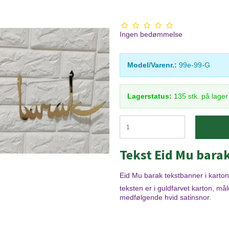
Ingen bedømmelse
Model/Varenr.:
99e-99-G
Lagerstatus:
135
stk.
på lage
Tekst Eid Mu barak
Eid Mu barak tekstbanner i karton
teksten er i guldfarvet karton, 
medfølgende hvid satinsnor.