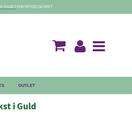
30 DAGES
FORTRYDELSESRET
TS
OUTLET
st i Guld