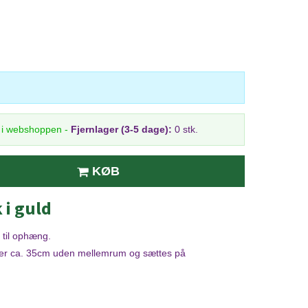
r i webshoppen
-
Fjernlager (3-5 dage):
0 stk.
KØB
 i guld
 til ophæng.
måler ca. 35cm uden mellemrum og sættes på