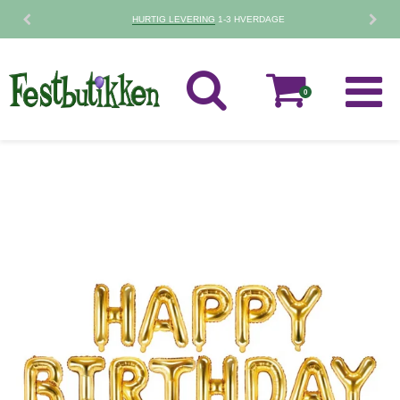
30 DAGES
FORTRYDELSESRET
0