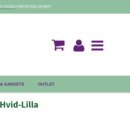
30 DAGES
FORTRYDELSESRET
 & GADGETS
OUTLET
Hvid-Lilla