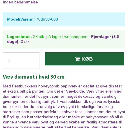
Ingen bedømmelse
Model/Varenr.:
70dh30-008
Lagerstatus:
28
stk.
på lager i webshoppen
-
Fjernlager (3-5
dage):
0 stk.
KØB
Væv diamant i hvid 30 cm
Med Festbutikkens honeycomb papirvæv er det let at give din fest
et ekstra pift på pynten. Om det er Vævbolde, Væv vifter eller væv
diamanter , er det flot pynt som er meget dekorativ og samtidig
giver pynten et festligt udtryk. I Festbutikken.dk og i vores fysiske
butikker finder du et udvalg af væv pynt i forskellige farver og
størrelser som passer perfekt til enhver fest - uanset om det er pynt
til Bryllup, en børnefødselsdag eller måske et babyshower, så vil du
kunne anvende væv pynt og derved skabe en festlig atmosfære til
festen som dine gæster helt sikkert vil bemærke. Væv diamanter i