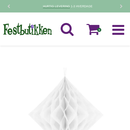
HURTIG LEVERING
1-3 HVERDAGE
0