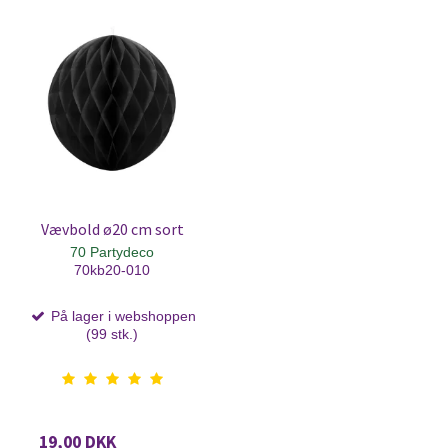
Vævbold ø20 cm sort
70 Partydeco
70kb20-010
På lager i webshoppen
(99 stk.)
19,00 DKK