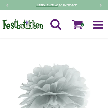
HURTIG LEVERING
1-3 HVERDAGE
0