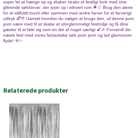
super let at hænge op og skaber straks et festligt look med sine
glitrende sølvfarver, der lyser op i ethvert rum 🌟🎈 Brug den alene
for et stilfuldt touch eller sammen med andre farver for et farverigt
udtryk 🌈🎊 Uanset hvordan du vælger at bruge den, vil denne pom
pom være med til at skabe et uforglemmeligt festmiljø og få dine
gæster til at føle sig som en del af noget særligt 🌠🎉 Forvandl din
næste fest med vores fantastiske sølv pom pom og lad glamouren
flyde! 🪅✨
Relaterede produkter