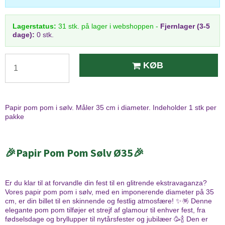
Lagerstatus:
31
stk.
på lager i webshoppen
-
Fjernlager (3-5
dage):
0 stk.
KØB
Papir pom pom i sølv. Måler 35 cm i diameter. Indeholder 1 stk per
pakke
🎉Papir Pom Pom Sølv Ø35🎉
Er du klar til at forvandle din fest til en glitrende ekstravaganza?
Vores papir pom pom i sølv, med en imponerende diameter på 35
cm, er din billet til en skinnende og festlig atmosfære! ✨🪅 Denne
elegante pom pom tilføjer et strejf af glamour til enhver fest, fra
fødselsdage og bryllupper til nytårsfester og jubilæer 🥳🍾 Den er