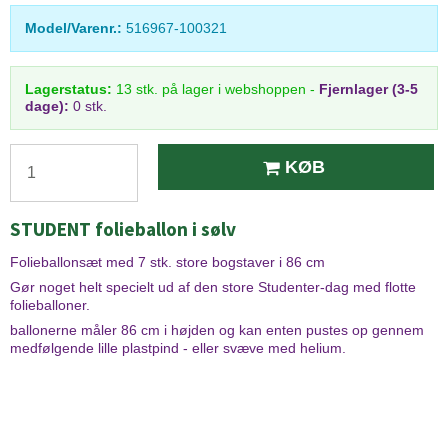
Model/Varenr.:
516967-100321
Lagerstatus:
13
stk.
på lager i webshoppen
-
Fjernlager (3-5
dage):
0 stk.
KØB
STUDENT folieballon i sølv
Folieballonsæt med 7 stk. store bogstaver i 86 cm
Gør noget helt specielt ud af den store Studenter-dag med flotte
folieballoner.
ballonerne måler 86 cm i højden og kan enten pustes op gennem
medfølgende lille plastpind - eller svæve med helium.