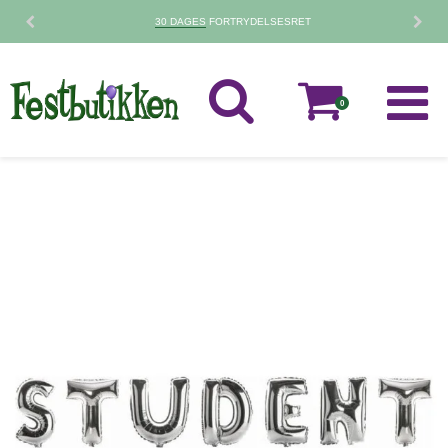
30 DAGES
FORTRYDELSESRET
0