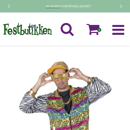
30 DAGES
FORTRYDELSESRET
0