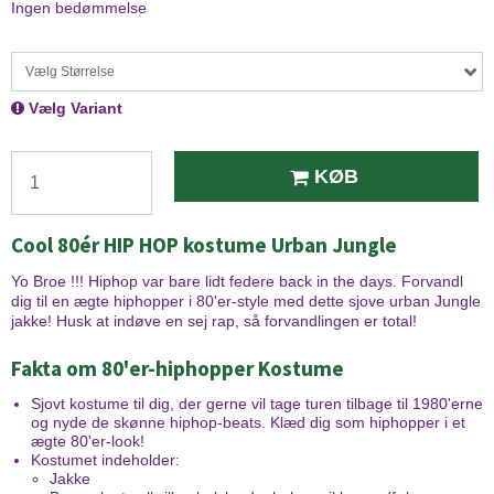
Ingen bedømmelse
Vælg Størrelse
Vælg Variant
KØB
Cool 80ér HIP HOP kostume Urban Jungle
Yo Broe !!! Hiphop var bare lidt federe back in the days. Forvandl
dig til en ægte hiphopper i 80'er-style med dette sjove urban Jungle
jakke! Husk at indøve en sej rap, så forvandlingen er total!
Fakta om 80'er-hiphopper Kostume
Sjovt kostume til dig, der gerne vil tage turen tilbage til 1980'erne
og nyde de skønne hiphop-beats. Klæd dig som hiphopper i et
ægte 80'er-look!
Kostumet indeholder:
Jakke