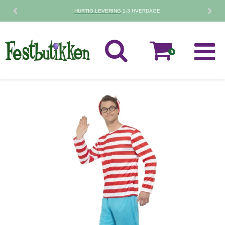
HURTIG LEVERING
1-3 HVERDAGE
0