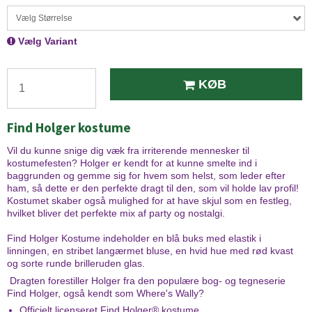
Vælg Størrelse
Vælg Variant
KØB
Find Holger kostume
Vil du kunne snige dig væk fra irriterende mennesker til
kostumefesten? Holger er kendt for at kunne smelte ind i
baggrunden og gemme sig for hvem som helst, som leder efter
ham, så dette er den perfekte dragt til den, som vil holde lav profil!
Kostumet skaber også mulighed for at have skjul som en festleg,
hvilket bliver det perfekte mix af party og nostalgi.
Find Holger Kostume indeholder en blå buks med elastik i
linningen, en stribet langærmet bluse, en hvid hue med rød kvast
og sorte runde brilleruden glas.
Dragten forestiller Holger fra den populære bog- og tegneserie
Find Holger, også kendt som Where's Wally?
Officielt licenseret Find Holger® kostume