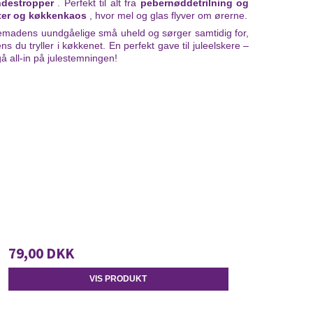
ndestropper
. Perfekt til alt fra
pebernøddetrilning og
ster og køkkenkaos
, hvor mel og glas flyver om ørerne.
lemadens uundgåelige små uheld og sørger samtidig for,
ns du tryller i køkkenet. En perfekt gave til juleelskere –
gå all-in på julestemningen!
79,00 DKK
VIS PRODUKT