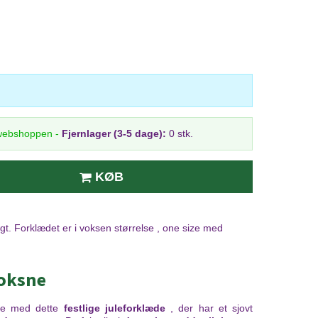
 webshoppen
-
Fjernlager (3-5 dage):
0 stk.
KØB
gt. Forklædet er i voksen størrelse , one size med
voksne
ere med dette
festlige juleforklæde
, der har et sjovt