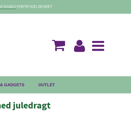
30 DAGES
FORTRYDELSESRET
 & GADGETS
OUTLET
ed juledragt