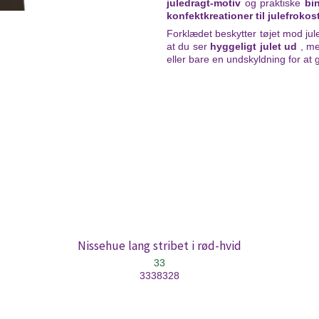
juledragt-motiv
og praktiske
bi
konfektkreationer til julefroko
Forklædet beskytter tøjet mod ju
at du ser
hyggeligt julet ud
, me
eller bare en undskyldning for at 
Nissehue lang stribet i rød-hvid
33
3338328