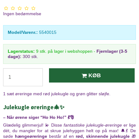
Ingen bedømmelse
Model/Varenr.:
5540015
Lagerstatus:
9
stk.
på lager i webshoppen
-
Fjernlager (3-5
dage):
300 stk.
KØB
1 sæt øreringe med rød julekugle og grøn glitter sløjfe.
Julekugle øreringe
🎄✨
– Når ørene siger “Ho Ho Ho!” 💃🎅
Glædelig glimmerjul! 💫 Disse
fantastiske julekugle-øreringe
er lige
dét, du mangler for at skrue julehyggen helt op på max! 🔔💃 De
søde
hængeøreringe
består af en
rød, skinnende julekugle
🎁