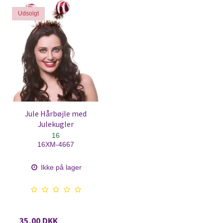
Udsolgt
Jule Hårbøjle med
Julekugler
16
16XM-4667
Ikke på lager
35,00 DKK