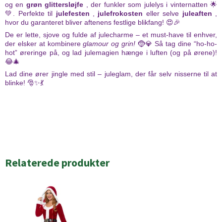
og en
grøn glittersløjfe
, der funkler som julelys i vinternatten 🌟
💚. Perfekte til
julefesten
,
julefrokosten
eller selve
juleaften
,
hvor du garanteret bliver aftenens festlige blikfang! 😍🎉
De er lette, sjove og fulde af julecharme – et must-have til enhver,
der elsker at kombinere
glamour og grin!
🤶💎 Så tag dine “ho-ho-
hot” øreringe på, og lad julemagien hænge i luften (og på ørene)!
😂🎄
Lad dine ører jingle med stil – juleglam, der får selv nisserne til at
blinke! 🎅✨💃
Relaterede produkter