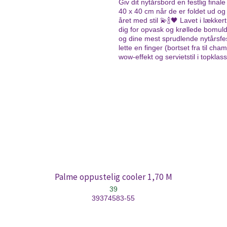
Giv dit nytårsbord en festlig fina
40 x 40 cm når de er foldet ud og k
året med stil 💫🍾🖤 Lavet i lække
dig for opvask og krøllede bomulds
og dine mest sprudlende nytårsfes
lette en finger (bortset fra til c
wow-effekt og servietstil i topkl
Palme oppustelig cooler 1,70 M
39
39374583-55