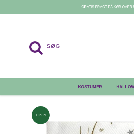
GRATIS FRAGT
PÅ KØB OVER 5
KOSTUMER
HALLO
Tilbud