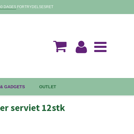
30 DAGES
FORTRYDELSESRET
 & GADGETS
OUTLET
ter serviet 12stk