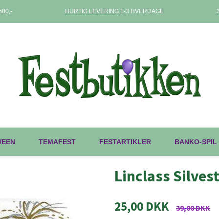
00,-
HURTIG LEVERING
1-3 HVERDAGE
WEEN
TEMAFEST
FESTARTIKLER
BANKO-SPIL
Linclass Silves
25,00 DKK
39,00 DKK