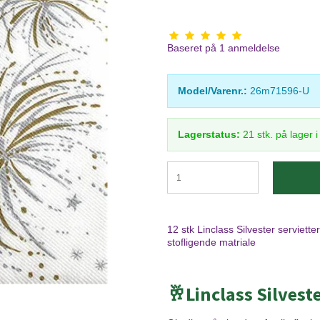
Baseret på
1
anmeldelse
Model/Varenr.:
26m71596-U
Lagerstatus:
21
stk.
på lager 
12 stk Linclass Silvester serviette
stofligende matriale
🥂
Linclass Silvest