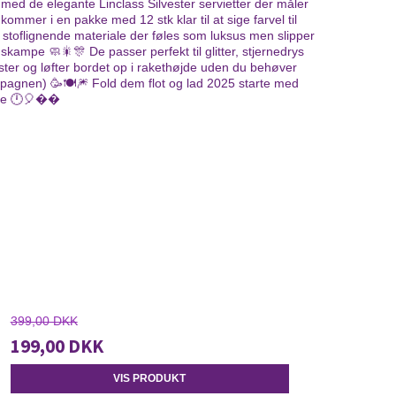
le med de elegante Linclass Silvester servietter der måler
ommer i en pakke med 12 stk klar til at sige farvel til
rt stoflignende materiale der føles som luksus men slipper
kampe 🧼🎇🎊 De passer perfekt til glitter, stjernedrys
ter og løfter bordet op i rakethøjde uden du behøver
hampagnen) 🥳🍽️🎆 Fold dem flot og lad 2025 starte med
asse 🕛🎈��
399,00 DKK
199,00 DKK
VIS PRODUKT