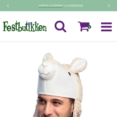
HURTIG LEVERING
1-3 HVERDAGE
0