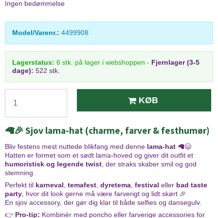
Ingen bedømmelse
Model/Varenr.:
4499908
Lagerstatus:
6
stk.
på lager i webshoppen
-
Fjernlager (3-5
dage):
522 stk.
KØB
🦙🎉 Sjov lama-hat (charme, farver & festhumør)
Bliv festens mest nuttede blikfang med denne
lama-hat
🦙😄
Hatten er formet som et sødt lama-hoved og giver dit outfit et
humoristisk og legende twist
, der straks skaber smil og god
stemning.
Perfekt til
karneval
,
temafest
,
dyretema
,
festival
eller
bad taste
party
, hvor dit look gerne må være farverigt og lidt skørt 🎉
En sjov accessory, der gør dig klar til både selfies og dansegulv.
👉
Pro-tip:
Kombinér med poncho eller farverige accessories for