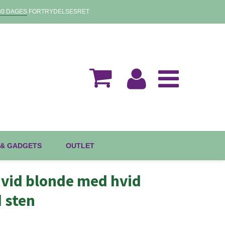
30 DAGES
FORTRYDELSESRET
 & GADGETS
OUTLET
vid blonde med hvid
 sten