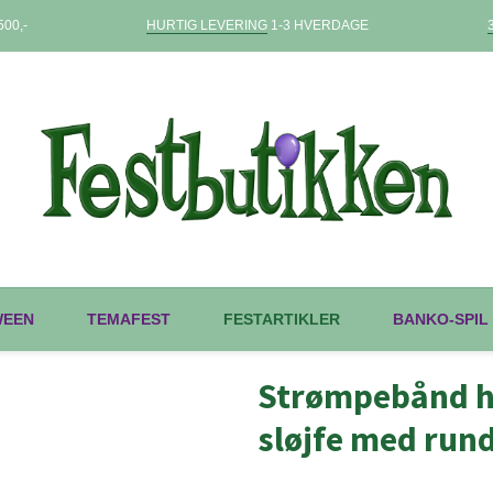
00,-
HURTIG LEVERING
1-3 HVERDAGE
WEEN
TEMAFEST
FESTARTIKLER
BANKO-SPIL
Strømpebånd h
sløjfe med rund