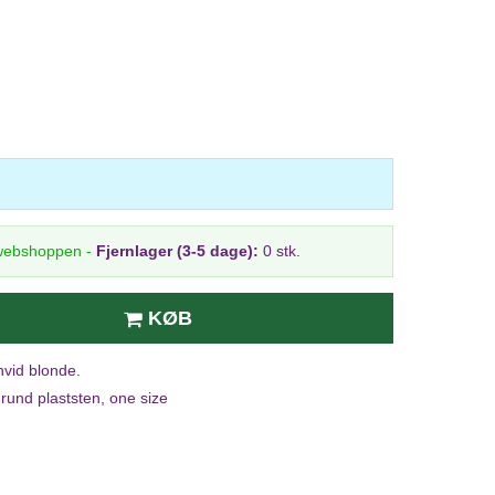
 webshoppen
-
Fjernlager (3-5 dage):
0 stk.
KØB
hvid blonde.
 rund plaststen, one size