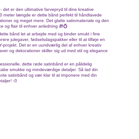
 det er den ultimative farvepryd til dine kreative
 meter længde er dette bånd perfekt til håndlavede
tationer og meget mere. Det glatte satinmateriale og den
e og flair til enhver anledning 🎁💍
r dette bånd let at arbejde med og binder smukt i fine
orere julegaver, fødselsdagspakker eller til at tilføje en
IY-projekt. Det er en uundværlig del af enhver kreativ
aver og dekorationer skiller sig ud med stil og elegance
fessionelle, dette røde satinbånd er en pålidelig
skabe smukke og mindeværdige detaljer. Så lad din
ante satinbånd og vær klar til at imponere med din
taljer! 🎨