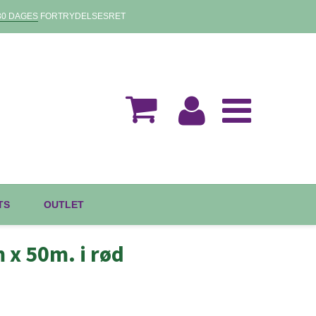
30 DAGES
FORTRYDELSESRET
TS
OUTLET
x 50m. i rød