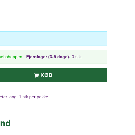
 webshoppen
-
Fjernlager (3-5 dage):
0 stk.
KØB
ter lang. 1 stk per pakke
ånd