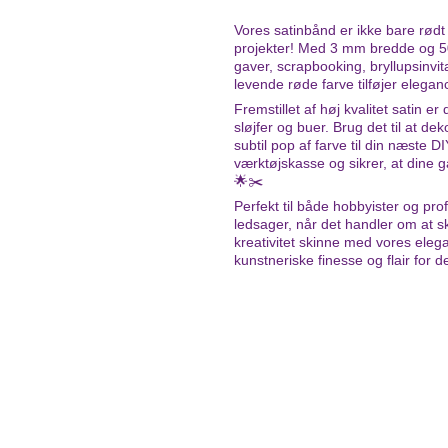
Vores satinbånd er ikke bare rødt -
projekter! Med 3 mm bredde og 50
gaver, scrapbooking, bryllupsinvi
levende røde farve tilføjer eleganc
Fremstillet af høj kvalitet satin e
sløjfer og buer. Brug det til at dek
subtil pop af farve til din næste D
værktøjskasse og sikrer, at dine g
🌟✂️
Perfekt til både hobbyister og pro
ledsager, når det handler om at 
kreativitet skinne med vores eleg
kunstneriske finesse og flair for de