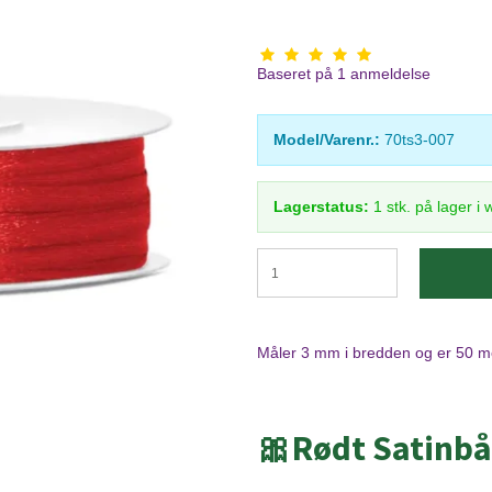
Baseret på
1
anmeldelse
Model/Varenr.:
70ts3-007
Lagerstatus:
1
stk.
på lager i
Måler 3 mm i bredden og er 50 me
🎀Rødt Satinb