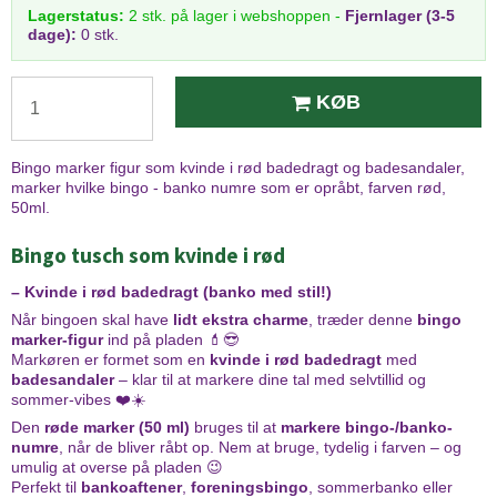
Lagerstatus:
2
stk.
på lager i webshoppen
-
Fjernlager (3-5
dage):
0 stk.
KØB
Bingo marker figur som kvinde i rød badedragt og badesandaler,
marker hvilke bingo - banko numre som er opråbt, farven rød,
50ml.
Bingo tusch som kvinde i rød
– Kvinde i rød badedragt (banko med stil!)
Når bingoen skal have
lidt ekstra charme
, træder denne
bingo
marker-figur
ind på pladen 💄😎
Markøren er formet som en
kvinde i rød badedragt
med
badesandaler
– klar til at markere dine tal med selvtillid og
sommer-vibes ❤️☀️
Den
røde marker (50 ml)
bruges til at
markere bingo-/banko-
numre
, når de bliver råbt op. Nem at bruge, tydelig i farven – og
umulig at overse på pladen 😉
Perfekt til
bankoaftener
,
foreningsbingo
, sommerbanko eller