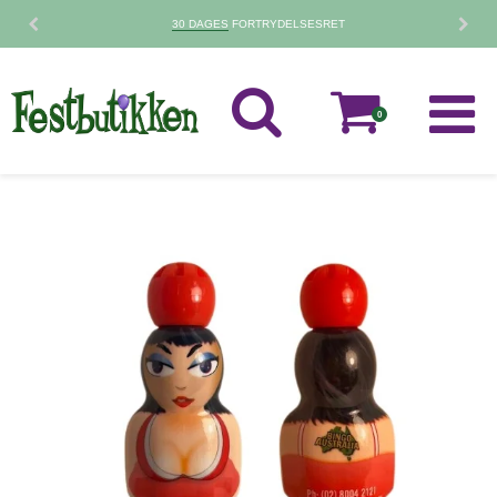
30 DAGES
FORTRYDELSESRET
0