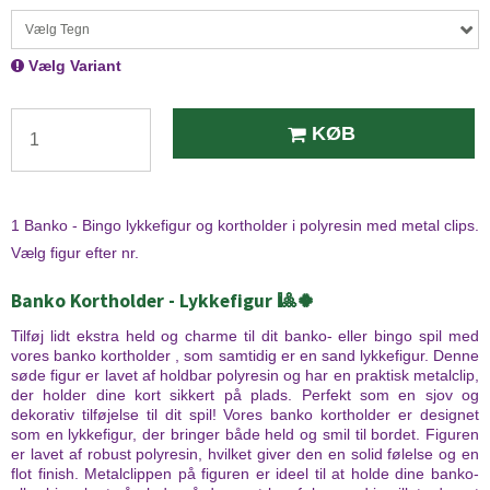
Vælg Tegn
Vælg Variant
KØB
1 Banko - Bingo lykkefigur og kortholder i polyresin med metal clips.
Vælg figur efter nr.
Banko Kortholder - Lykkefigur 🎱🍀
Tilføj lidt ekstra held og charme til dit banko- eller bingo spil med
vores banko kortholder , som samtidig er en sand lykkefigur. Denne
søde figur er lavet af holdbar polyresin og har en praktisk metalclip,
der holder dine kort sikkert på plads. Perfekt som en sjov og
dekorativ tilføjelse til dit spil! Vores banko kortholder er designet
som en lykkefigur, der bringer både held og smil til bordet. Figuren
er lavet af robust polyresin, hvilket giver den en solid følelse og en
flot finish. Metalclippen på figuren er ideel til at holde dine banko-