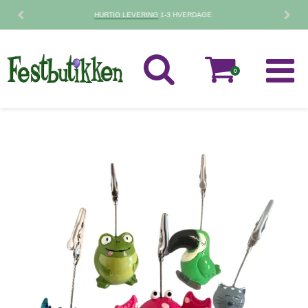
30 DAGES
FORTRYDELSESRET
0