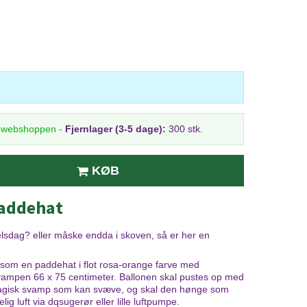
i webshoppen
-
Fjernlager (3-5 dage):
300 stk.
KØB
Paddehat
elsdag? eller måske endda i skoven, så er her en
et som en paddehat i flot rosa-orange farve med
svampen 66 x 75 centimeter. Ballonen skal pustes op med
magisk svamp som kan svæve, og skal den hønge som
g luft via dqsugerør eller lille luftpumpe.