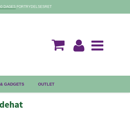
30 DAGES
FORTRYDELSESRET
 & GADGETS
OUTLET
ddehat