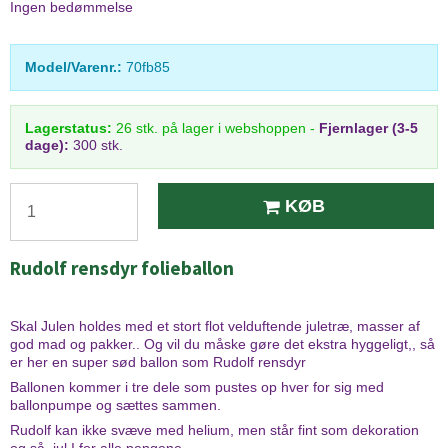
Ingen bedømmelse
Model/Varenr.:
70fb85
Lagerstatus:
26
stk.
på lager i webshoppen
-
Fjernlager (3-5
dage):
300 stk.
KØB
Rudolf rensdyr folieballon
Skal Julen holdes med et stort flot velduftende juletræ, masser af
god mad og pakker.. Og vil du måske gøre det ekstra hyggeligt,, så
er her en super sød ballon som Rudolf rensdyr
Ballonen kommer i tre dele som pustes op hver for sig med
ballonpumpe og sættes sammen.
Rudolf kan ikke svæve med helium, men står fint som dekoration