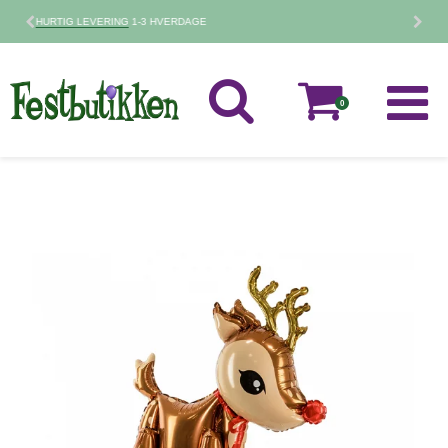
30 DAGES
FORTRYDELSESRET
0