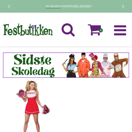
30 DAGES
FORTRYDELSESRET
0