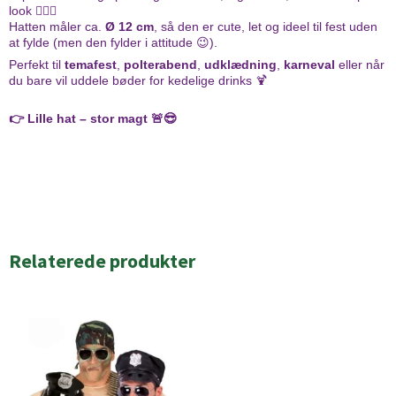
look 👮‍♂️✨
Hatten måler ca.
Ø 12 cm
, så den er cute, let og ideel til fest uden
at fylde (men den fylder i attitude 😉).
Perfekt til
temafest
,
polterabend
,
udklædning
,
karneval
eller når
du bare vil uddele bøder for kedelige drinks 🍹
👉 Lille hat – stor magt 🚨😎
Relaterede produkter