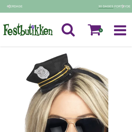
30 DAGES
FORTRYDELSESRET
0