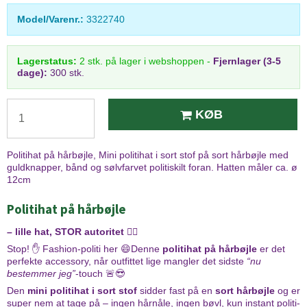
Model/Varenr.:
3322740
Lagerstatus:
2
stk.
på lager i webshoppen
-
Fjernlager (3-5
dage):
300 stk.
KØB
Politihat på hårbøjle, Mini politihat i sort stof på sort hårbøjle med
guldknapper, bånd og sølvfarvet politiskilt foran. Hatten måler ca. ø
12cm
Politihat på hårbøjle
– lille hat, STOR autoritet 👮‍♀️
Stop! ✋ Fashion-politi her 😄Denne
politihat på hårbøjle
er det
perfekte accessory, når outfittet lige mangler det sidste
“nu
bestemmer jeg”
-touch 🚨😎
Den
mini politihat i sort stof
sidder fast på en
sort hårbøjle
og er
super nem at tage på – ingen hårnåle, ingen bøvl, kun instant politi-