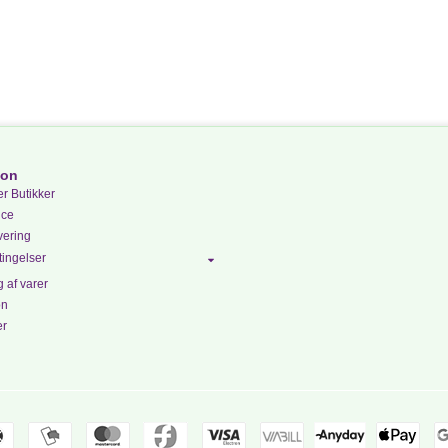
ion
r Butikker
ice
vering
ingelser
 af varer
on
er