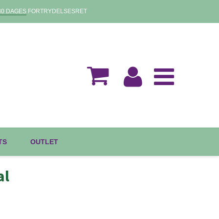
30 DAGES
FORTRYDELSESRET
TS
OUTLET
al