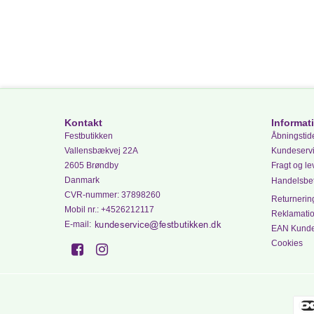
Kontakt
Informat
Festbutikken
Åbningstide
Vallensbækvej 22A
Kundeserv
2605 Brøndby
Fragt og le
Danmark
Handelsbet
CVR-nummer
:
37898260
Returnering
Mobil nr.
:
+4526212117
Reklamati
E-mail
:
EAN Kund
Cookies