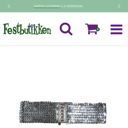
30 DAGES
FORTRYDELSESRET
0