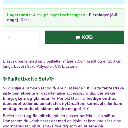
Lagerstatus:
4
stk.
på lager i webshoppen
-
Fjernlager (3-5
dage):
0 stk.
KØB
Elastisk bælte med sølv pailletter måler 7,5cm bredt og er 108 cm
langt. Lavet i 95% Polyester, 5% Elastane
✨
Pailletbælte Sølv
✨
Vil du stjæle rampelyset og få alle til at kigge? 🌟 Dette
fantastiske
sølv pailletbælte
er det ultimative accessory til dig, der elsker
bling, glans og glamour!
💎 Perfekt til alt fra
festlige outfits,
danseoptrædener, temafester, nytårsaften, karneval eller bare
en dag, hvor du vil skinne ekstra meget!
🎉💃
Bæltet er
let og fleksibelt
, så det passer perfekt til din stil! 🔥
Uanset om du kombinerer det med en kjole, et kostume eller dine
yndlingsbukser, vil du straks føle dig som en
stjerne på