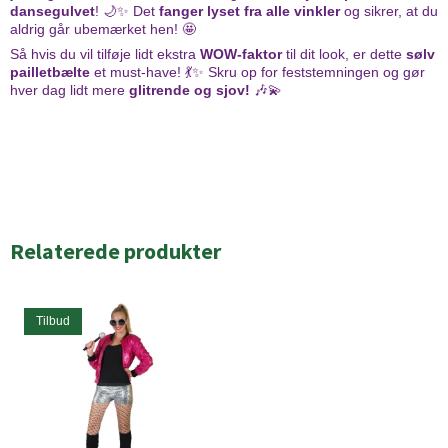
dansegulvet
! 🌙✨ Det
fanger lyset fra alle vinkler
og sikrer, at du
aldrig går ubemærket hen! 🤩
Så hvis du vil tilføje lidt ekstra
WOW-faktor
til dit look, er dette
sølv
pailletbælte
et must-have! 💃✨ Skru op for feststemningen og gør
hver dag lidt mere
glitrende og sjov!
🎶💫
Relaterede produkter
Tilbud