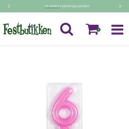
30 DAGES
FORTRYDELSESRET
0