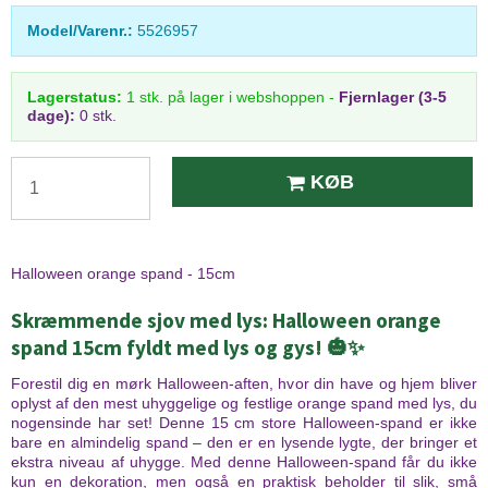
Model/Varenr.:
5526957
Lagerstatus:
1
stk.
på lager i webshoppen
-
Fjernlager (3-5
dage):
0 stk.
KØB
Halloween orange spand - 15cm
Skræmmende sjov med lys: Halloween orange
spand 15cm fyldt med lys og gys! 🎃✨
Forestil dig en mørk Halloween-aften, hvor din have og hjem bliver
oplyst af den mest uhyggelige og festlige orange spand med lys, du
nogensinde har set! Denne 15 cm store Halloween-spand er ikke
bare en almindelig spand – den er en lysende lygte, der bringer et
ekstra niveau af uhygge. Med denne Halloween-spand får du ikke
kun en dekoration, men også en praktisk beholder til slik, små