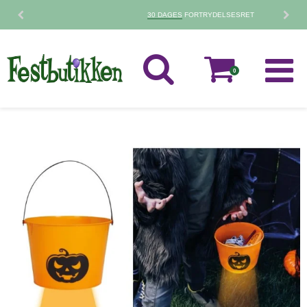
30 DAGES
FORTRYDELSESRET
0