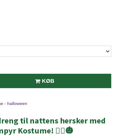
KØB
ge - halloween
 dreng til nattens hersker med
pyr Kostume! 🧛‍♂️🎃