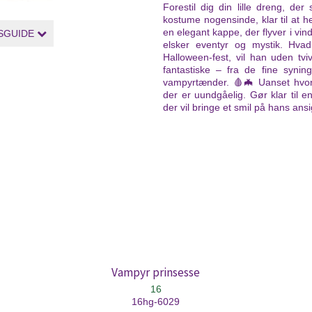
Forestil dig din lille dreng, der
kostume nogensinde, klar til at 
en elegant kappe, der flyver i vin
SGUIDE
elsker eventyr og mystik. Hvad
Halloween-fest, vil han uden tviv
fantastiske – fra de fine synin
vampyrtænder. 🩸🦇 Uanset hvor 
der er uundgåelig. Gør klar til
der vil bringe et smil på hans ansig
Vampyr prinsesse
16
16hg-6029