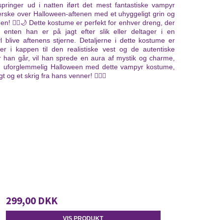
 springer ud i natten iført det mest fantastiske vampyr
herske over Halloween-aftenen med et uhyggeligt grin og
den! 🧛‍♂️🌙 Dette kostume er perfekt for enhver dreng, der
 enten han er på jagt efter slik eller deltager i en
l blive aftenens stjerne. Detaljerne i dette kostume er
ger i kappen til den realistiske vest og de autentiske
han går, vil han sprede en aura af mystik og charme,
 en uforglemmelig Halloween med dette vampyr kostume,
t og et skrig fra hans venner! 🧛‍♂️✨
299,00 DKK
VIS PRODUKT