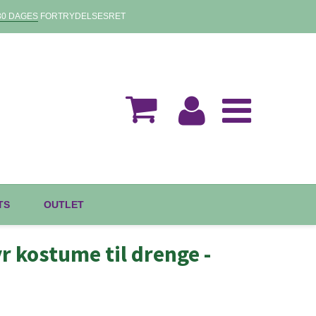
30 DAGES
FORTRYDELSESRET
TS
OUTLET
 kostume til drenge -