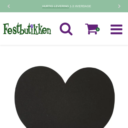
HURTIG LEVERING
1-3 HVERDAGE
0