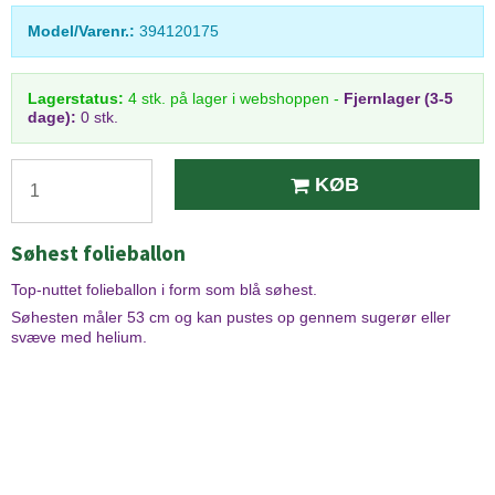
Model/Varenr.:
394120175
Lagerstatus:
4
stk.
på lager i webshoppen
-
Fjernlager (3-5
dage):
0 stk.
KØB
Søhest folieballon
Top-nuttet folieballon i form som blå søhest.
Søhesten måler 53 cm og kan pustes op gennem sugerør eller
svæve med helium.