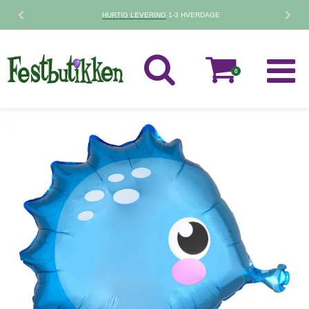
30 DAGES
FORTRYDELSESRET
0