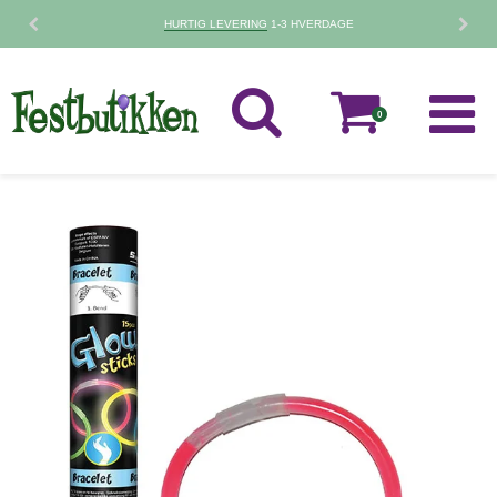
30 DAGES
FORTRYDELSESRET
0