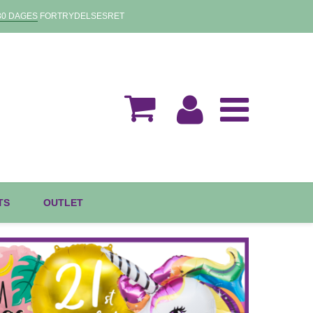
30 DAGES
FORTRYDELSESRET
TS
OUTLET