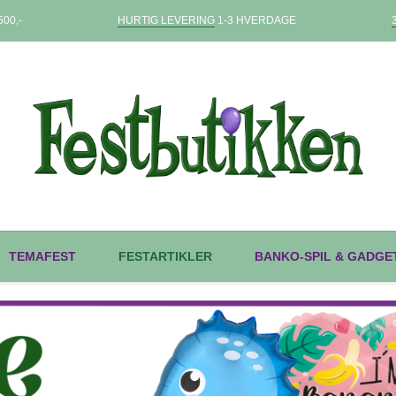
00,-
HURTIG LEVERING
1-3 HVERDAGE
TEMAFEST
FESTARTIKLER
BANKO-SPIL & GADGE