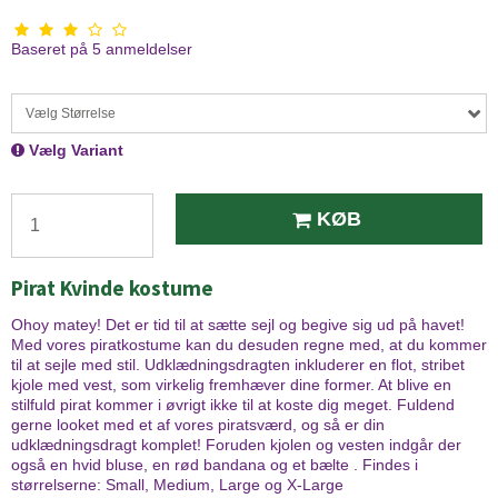
Baseret på
5
anmeldelser
Vælg Størrelse
Vælg Variant
KØB
Pirat Kvinde kostume
Ohoy matey! Det er tid til at sætte sejl og begive sig ud på havet!
Med vores piratkostume kan du desuden regne med, at du kommer
til at sejle med stil. Udklædningsdragten inkluderer en flot, stribet
kjole med vest, som virkelig fremhæver dine former. At blive en
stilfuld pirat kommer i øvrigt ikke til at koste dig meget. Fuldend
gerne looket med et af vores piratsværd, og så er din
udklædningsdragt komplet! Foruden kjolen og vesten indgår der
også en hvid bluse, en rød bandana og et bælte . Findes i
størrelserne: Small, Medium, Large og X-Large