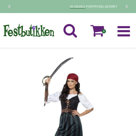
30 DAGES
FORTRYDELSESRET
0