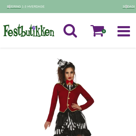
30 DAGES
FORTRYDELSESRET
0